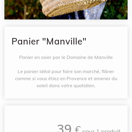
Panier "Manville"
Panier en osier par le Domaine de Manville
Le panier idéal pour faire son marché, flâner
comme si vous étiez en Provence et amener du
soleil dans votre quotidien.
39
€
pour
1 produit