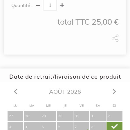
Quantité :
total TTC
25,00
€
Date de retrait/livraison de ce produit
AOÛT 2026
LU
MA
ME
JE
VE
SA
DI
27
28
29
30
31
1
2
3
4
5
6
7
8
9